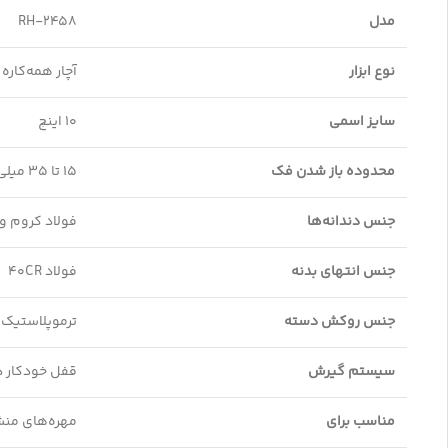
مدل
RH-2458
نوع ابزار
آچار همه‌کاره
سایز اسمی
۱۰ اینچ
محدوده باز شدن فک
۱۵ تا ۳۵ میلی‌متر
جنس دندانه‌ها
فولاد کروم و
جنس انتهای بدنه
فولاد 40CR
جنس روکش دسته
ترموپلاستیک ر
سیستم گیرش
قفل خودکار دا
مناسب برای
مهره‌های منش