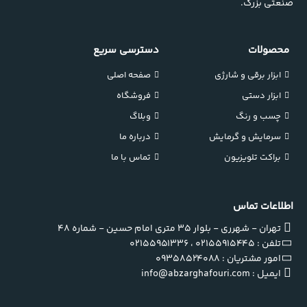
صنعتی بزرگ.
محصولات
دسترسی سریع
ابزار برقی و شارژی
صفحه اصلی
ابزار دستی
فروشگاه
چسب و رنگ
وبلاگ
سرمایش و گرمایش
درباره ما
براکت تلویزیون
تماس با ما
اطلاعات تماس
تهران - شهرری - بلوار ۳۵ متری امام حسین - شماره ۴۸
تلفن : 02155915445 ، 02155951336
امور مشتریان : 09358524088
ایمیل : info@abzarghafouri.com