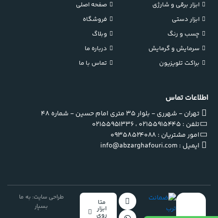
ابزار برقی و شارژی
صفحه اصلی
ابزار دستی
فروشگاه
چسب و رنگ
وبلاگ
سرمایش و گرمایش
درباره ما
براکت تلویزیون
تماس با ما
اطلاعات تماس
تهران - شهرری - بلوار ۳۵ متری امام حسین - شماره ۴۸
تلفن : 02155915445 ، 02155951336
امور مشتریان : 09358524088
ایمیل : info@abzarghafouri.com
طراحی سایت: به ما
متا
بسپار
ابزار
روی