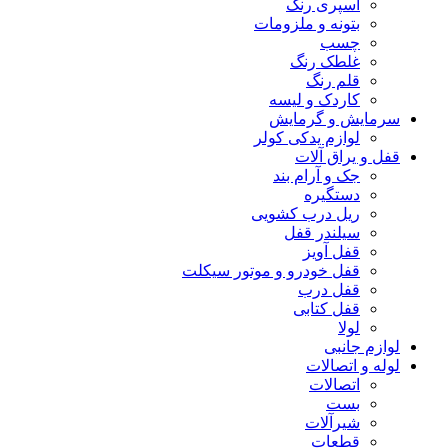
اسپری رنگ
بتونه و ملزومات
چسب
غلطک رنگ
قلم رنگ
کاردک و لیسه
سرمایش و گرمایش
لوازم یدکی کولر
قفل و یراق آلات
جک و آرام بند
دستگیره
ریل درب کشویی
سیلندر قفل
قفل آویز
قفل خودرو و موتور سیکلت
قفل درب
قفل کتابی
لولا
لوازم جانبی
لوله و اتصالات
اتصالات
بست
شیرآلات
قطعات