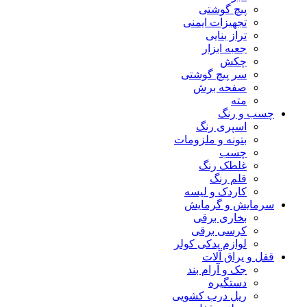
پیچ گوشتی
تجهیزات ایمنی
تراز بنایی
جعبه ابزار
چکش
سر پیچ گوشتی
صفحه برش
مته
چسب و رنگ
اسپری رنگ
بتونه و ملزومات
چسب
غلطک رنگ
قلم رنگ
کاردک و لیسه
سرمایش و گرمایش
بخاری برقی
کرسی برقی
لوازم یدکی کولر
قفل و یراق آلات
جک و آرام بند
دستگیره
ریل درب کشویی