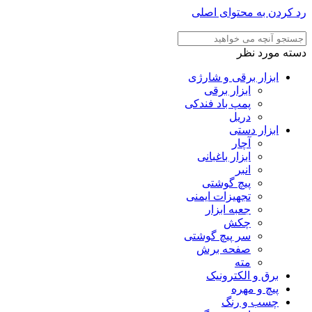
رد کردن به محتوای اصلی
دسته مورد نظر
ابزار برقی و شارژی
ابزار برقی
پمپ باد فندکی
دریل
ابزار دستی
آچار
ابزار باغبانی
انبر
پیچ گوشتی
تجهیزات ایمنی
جعبه ابزار
چکش
سر پیچ گوشتی
صفحه برش
مته
برق و الکترونیک
پیچ و مهره
چسب و رنگ