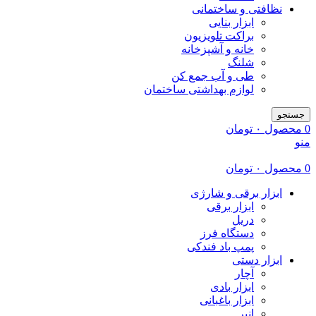
نظافتی و ساختمانی
ابزار بنایی
براکت تلویزیون
خانه و آشپزخانه
شلنگ
طی و آب جمع کن
لوازم بهداشتی ساختمان
جستجو
0
محصول
۰
تومان
منو
0
محصول
۰
تومان
ابزار برقی و شارژی
ابزار برقی
دریل
دستگاه فرز
پمپ باد فندکی
ابزار دستی
آچار
ابزار بادی
ابزار باغبانی
انبر