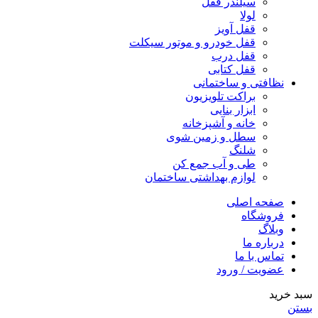
سیلندر قفل
لولا
قفل آویز
قفل خودرو و موتور سیکلت
قفل درب
قفل کتابی
نظافتی و ساختمانی
براکت تلویزیون
ابزار بنایی
خانه و آشپزخانه
سطل و زمین شوی
شلنگ
طی و آب جمع کن
لوازم بهداشتی ساختمان
صفحه اصلی
فروشگاه
وبلاگ
درباره ما
تماس با ما
عضویت / ورود
سبد خرید
بستن