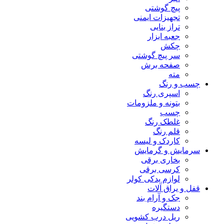
پیچ گوشتی
تجهیزات ایمنی
تراز بنایی
جعبه ابزار
چکش
سر پیچ گوشتی
صفحه برش
مته
چسب و رنگ
اسپری رنگ
بتونه و ملزومات
چسب
غلطک رنگ
قلم رنگ
کاردک و لیسه
سرمایش و گرمایش
بخاری برقی
کرسی برقی
لوازم یدکی کولر
قفل و یراق آلات
جک و آرام بند
دستگیره
ریل درب کشویی